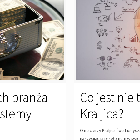
ch branża
Co jest nie
ystemy
Kraljica?
O macierzy Kraljica świat usłysz
nazywając ją przełomem w świeci