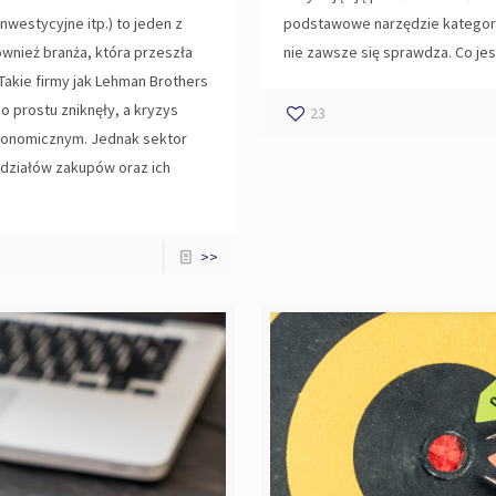
westycyjne itp.) to jeden z
podstawowe narzędzie kategoryz
ównież branża, która przeszła
nie zawsze się sprawdza. Co jest
Takie firmy jak Lehman Brothers
o prostu zniknęły, a kryzys
23
konomicznym. Jednak sektor
 działów zakupów oraz ich
>>