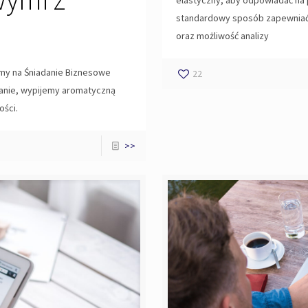
elastyczny, aby odpowiadać na 
standardowy sposób zapewniać
oraz możliwość analizy
my na Śniadanie Biznesowe
22
anie, wypijemy aromatyczną
ości.
>>