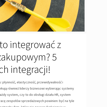
rto integrować z
zakupowym? 5
ch integracji!
y: płynność, elastyczność, przewidywalność i
ekują również liderzy biznesowi wybierając systemy
żdy system, czy to do obsługi działu HR, system
acę zespołów sprzedażowych powinien: być na tyle