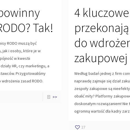
 powinny
4 kluczowe
 RODO? Tak!
przekonają 
do wdrożen
pisy RODO muszą być
jak i osoby, które je w
zakupowej
pójność w kwestii
działy HR, czy marketingu, a
ostawców. Przygotowaliśmy
Według badań jednej z firm con
do wdrożenia zasad RODO.
naprawdę zajmuje się dział zak
zespoły zakupowe są nieefektywn
obalić mity? Platformy zakupow
>>
doskonałym rozwiązaniem! Nie t
ogromną wartość dla kadry zarz
27