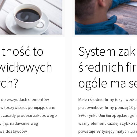
tność to
System zak
awidłowych
średnich fi
ch?
ogóle ma s
 do wszystkich elementów
Małe i średnie firmy (czyli wed
w (oczywiście, pomijając dane
pracowników, firmy poniżej 10 
we, zasady procesu zakupowego
99% rynku Unii Europejskie, gen
ny (np. nadawanie wag
ważny element każdej szybko roz
awa dostawców.
powstaje 97 tysięcy małych lub 