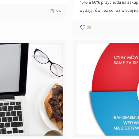
45% a 60% przychodu na zakup s
wydają również co raz więcej n
>>
25