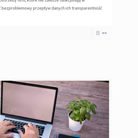
potrzeby firm, które nie zawsze funkcjonują w
 bezproblemowy przepływ danych ich transparentność
>>