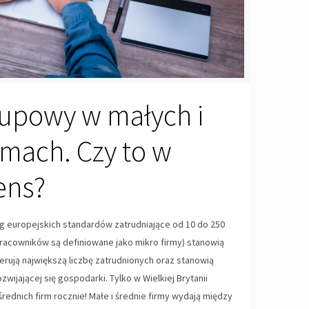
upowy w małych i
rmach. Czy to w
ens?
ług europejskich standardów zatrudniające od 10 do 250
pracowników są definiowane jako mikro firmy) stanowią
erują największą liczbę zatrudnionych oraz stanowią
wijającej się gospodarki. Tylko w Wielkiej Brytanii
średnich firm rocznie! Małe i średnie firmy wydają między