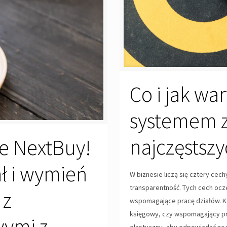
Co i jak wa
systemem 
najczęstszy
e NextBuy!
ł i wymień
W biznesie liczą się cztery cech
transparentność. Tych cech ocz
 z
wspomagające pracę działów. Ka
księgowy, czy wspomagający pr
wymi z