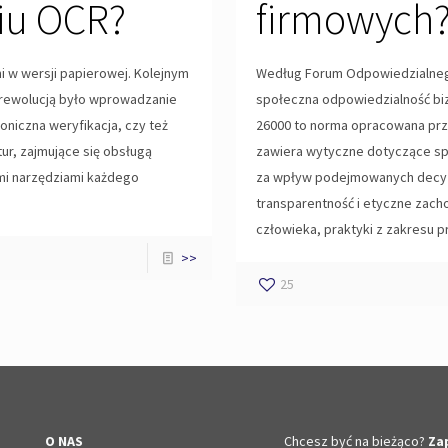
iu OCR?
firmowych
i w wersji papierowej. Kolejnym
Według Forum Odpowiedzialnego 
ą rewolucją było wprowadzanie
społeczna odpowiedzialność bi
roniczna weryfikacja, czy też
26000 to norma opracowana prz
tur, zajmujące się obsługą
zawiera wytyczne dotyczące spo
mi narzędziami każdego
za wpływ podejmowanych decyz
transparentność i etyczne zacho
człowieka, praktyki z zakresu pra
>>
25
O NAS
Chcesz być na bieżąco?
Zap