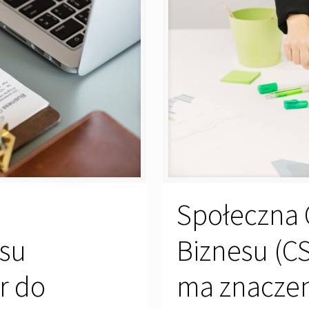
Społeczna 
esu
Biznesu (CSR
r do
ma znaczen