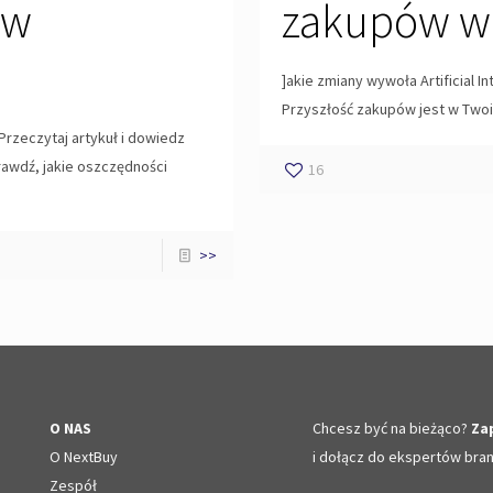
ów
zakupów w e
]akie zmiany wywoła Artificial In
Przyszłość zakupów jest w Twoi
Przeczytaj artykuł i dowiedz
rawdź, jakie oszczędności
16
>>
O NAS
Chcesz być na bieżąco?
Zap
O NextBuy
i dołącz do ekspertów bra
Zespół