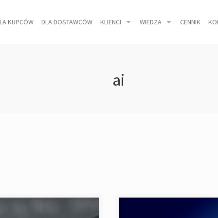
LA KUPCÓW
DLA DOSTAWCÓW
KLIENCI
WIEDZA
CENNIK
KO
ai