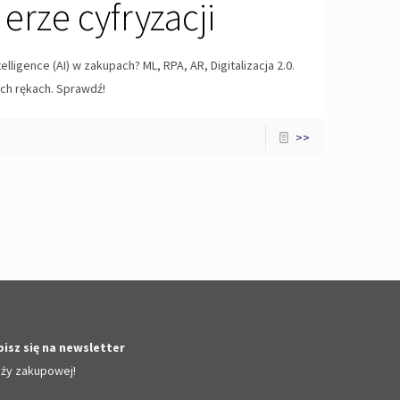
rze cyfryzacji
telligence (AI) w zakupach? ML, RPA, AR, Digitalizacja 2.0.
ch rękach. Sprawdź!
>>
isz się na newsletter
nży zakupowej!