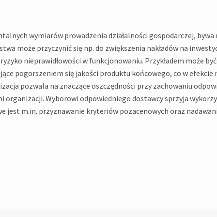
ntalnych wymiarów prowadzenia działalności gospodarczej, bywa 
wa może przyczynić się np. do zwiększenia nakładów na inwestycj
 ryzyko nieprawidłowości w funkcjonowaniu. Przykładem może by
jące pogorszeniem się jakości produktu końcowego, co w efekcie
izacja pozwala na znaczące oszczędności przy zachowaniu odpowi
i organizacji. Wyborowi odpowiedniego dostawcy sprzyja wykorz
iwe jest m.in. przyznawanie kryteriów pozacenowych oraz nadawan