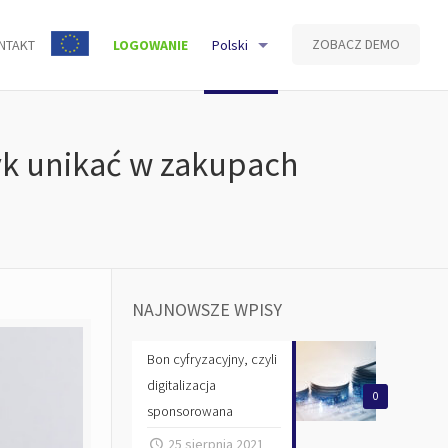
ZOBACZ DEMO
NTAKT
LOGOWANIE
Polski
yk unikać w zakupach
NAJNOWSZE WPISY
Bon cyfryzacyjny, czyli
digitalizacja
0
sponsorowana
25 sierpnia 2021