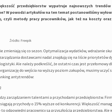
kszość przedsiębiorstw wypatruje najnowszych trendów
lne? W powodzi artykułów na ten temat postanowiliśmy wyłowi
, czyli metody pracy pracowników, jak też na koszty oraz
Źródło: Freepik
nie zmieniają się co sezon. Optymalizacja wydatków, wdrażanie sk
zarządzania dostawcami nadal znajdują się na liście priorytetów 
istyki. Ale należy podkreślić, że ostatni czas jest przełomowy dl
rganizację do wejścia na wyższy poziom zakupów, musimy uczyć s
ranking antytrendów:
ę
dzy zarządzaniem talentami a przychodami przedsiębiorstw. Firm
osiągają przychody o 15% wyższe od konkurencji. Większość mana
e to odpowiedni pracownicy są przyszłością przedsiębiorstwa. Ale 