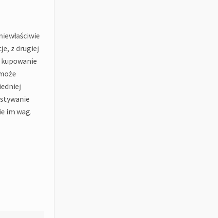
niewłaściwie
e, z drugiej
ć kupowanie
 może
edniej
ystywanie
ie im wag.