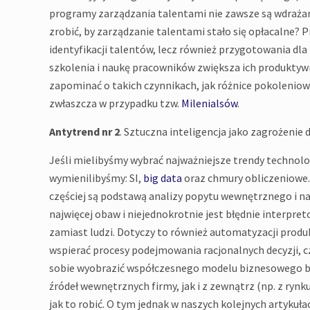
programy zarządzania talentami nie zawsze są wdrażane
zrobić, by zarządzanie talentami stało się opłacalne?
identyfikacji talentów, lecz również przygotowania 
szkolenia i naukę pracowników zwiększa ich produktyw
zapominać o takich czynnikach, jak różnice pokolenio
zwłaszcza w przypadku tzw.
Milenialsów
.
Antytrend nr 2
. Sztuczna inteligencja jako zagrożenie d
Jeśli mielibyśmy wybrać najważniejsze trendy technolo
wymienilibyśmy: SI,
big data
oraz chmury obliczeniowe. 
częściej są podstawą analizy popytu wewnętrznego i na
najwięcej obaw i niejednokrotnie jest błędnie interpret
zamiast ludzi. Dotyczy to również automatyzacji prod
wspierać procesy podejmowania racjonalnych decyzji, c
sobie wyobrazić współczesnego modelu biznesowego b
źródeł wewnętrznych firmy, jak i z zewnątrz (np. z ryn
jak to robić. O tym jednak w naszych kolejnych artykuła