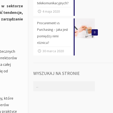
telekomunikacyjnych?
 w sektorze
4 maja 2020
ć tendencje,
 zarządzanie
Procurement vs
Purchasing – jaka jest
0
pomiędzy nimi
różnica?
30 marca 2020
utecznych
dyrektorów
a całej
ię od
WYSZUKAJ NA STRONIE
y, które
gerów
w praktyce