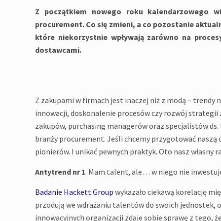
Z początkiem nowego roku kalendarzowego wię
procurement. Co się zmieni, a co pozostanie aktua
które niekorzystnie wpływają zarówno na procesy
dostawcami.
Z zakupami w firmach jest inaczej niż z modą – trendy 
innowacji, doskonalenie procesów czy rozwój strategii 
zakupów, purchasing managerów oraz specjalistów ds. log
branży procurement. Jeśli chcemy przygotować naszą o
pionierów. I unikać pewnych praktyk. Oto nasz własny 
Antytrend nr 1
. Mam talent, ale… w niego nie inwestuj
Badanie Hackett Group
wykazało ciekawą korelację mię
przodują we wdrażaniu talentów do swoich jednostek, 
innowacyjnych organizacji zdaje sobie sprawę z tego, ż