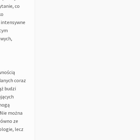
tanie, co
ko
a intensywne
 tym
owych,
wnością
danych coraz
ąż budzi
ujących
 mogą
. Nie można
równo ze
logie, lecz