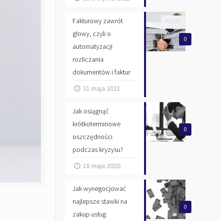
Fakturowy zawrót
głowy, czyli o
0
automatyzacji
rozliczania
dokumentów i faktur
31 maja 2021
Jak osiągnąć
krótkoterminowe
0
oszczędności
podczas kryzysu?
18 maja 2020
Jak wynegocjować
najlepsze stawki na
0
zakup usług