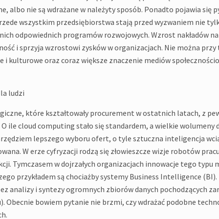
, albo nie są wdrażane w należyty sposób. Ponadto pojawia się py
 Przede wszystkim przedsiębiorstwa stają przed wyzwaniem nie tyl
dla nich odpowiednich programów rozwojowych. Wzrost nakładów n
ność i sprzyja wzrostowi zysków w organizacjach. Nie można przy
we i kulturowe oraz coraz większe znaczenie mediów społeczności
la ludzi
giczne, które kształtowały procurement w ostatnich latach, z pe
O ile cloud computing stało się standardem, a wielkie wolumeny 
rzędziem lepszego wyboru ofert, o tyle sztuczna inteligencja wci
owana. W erze cyfryzacji rodzą się złowieszcze wizje robotów prac
ukcji. Tymczasem w dojrzałych organizacjach innowacje tego typu
zego przykładem są chociażby systemy Business Intelligence (BI)
ez analizy i syntezy ogromnych zbiorów danych pochodzących za
ku). Obecnie bowiem pytanie nie brzmi, czy wdrażać podobne techno
ch.