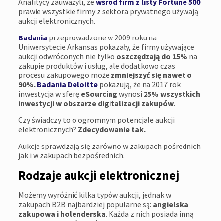
Analitycy zauważyli, że
wśród firm z listy Fortune 500
prawie wszystkie firmy z sektora prywatnego używają
aukcji elektronicznych.
Badania
przeprowadzone w 2009 roku na
Uniwersytecie Arkansas pokazały, że firmy używające
aukcji odwróconych nie tylko
oszczędzają do 15%
na
zakupie produktów i usług, ale dodatkowo czas
procesu zakupowego może
zmniejszyć się nawet o
90%.
Badania Deloitte
pokazują, że na 2017 rok
inwestycja w sferę
eSourcing
wynosi
25% wszystkich
inwestycji w obszarze digitalizacji zakupów
.
Czy świadczy to o ogromnym potencjale aukcji
elektronicznych?
Zdecydowanie tak.
Aukcje sprawdzają się zarówno w zakupach pośrednich
jak i w zakupach bezpośrednich.
Rodzaje aukcji elektronicznej
Możemy wyróżnić kilka typów aukcji, jednak w
zakupach B2B najbardziej popularne są:
angielska
zakupowa i holenderska
. Każda z nich posiada inną