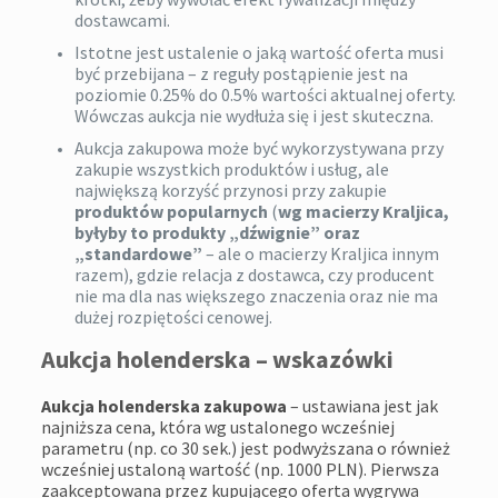
dostawcami.
Istotne jest ustalenie o jaką wartość oferta musi
być przebijana – z reguły postąpienie jest na
poziomie 0.25% do 0.5% wartości aktualnej oferty.
Wówczas aukcja nie wydłuża się i jest skuteczna.
Aukcja zakupowa może być wykorzystywana przy
zakupie wszystkich produktów i usług, ale
największą korzyść przynosi przy zakupie
produktów popularnych
(
wg macierzy Kraljica,
byłyby to produkty „dźwignie” oraz
„standardowe”
– ale o macierzy Kraljica innym
razem), gdzie relacja z dostawca, czy producent
nie ma dla nas większego znaczenia oraz nie ma
dużej rozpiętości cenowej.
Aukcja holenderska – wskazówki
Aukcja holenderska
zakupowa
– ustawiana jest jak
najniższa cena, która wg ustalonego wcześniej
parametru (np. co 30 sek.) jest podwyższana o również
wcześniej ustaloną wartość (np. 1000 PLN). Pierwsza
zaakceptowana przez kupującego oferta wygrywa