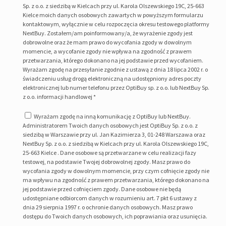
Sp. z o.o. z siedzibą w Kielcach przy ul. Karola Olszewskiego 19C, 25-663
Kielce moich danych osobowych zawartych w powyższym formularzu
kontaktowym, wyłącznie w celu rozpoczęcia okresu testowego platformy
NextBuy. Zostałem/am poinformowany/a, że wyrażenie zgody jest
dobrowolne oraz że mam prawo do wycofania zgody w dowolnym
momencie, a wycofanie zgody nie wpływa na zgodność z prawem
przetwarzania, którego dokonano na jej podstawie przed wycofaniem.
Wyrażam zgodę na przesyłanie zgodnie z ustawą z dnia 18 lipca 2002 r. o
świadczeniu usług drogą elektroniczną na udostępniony adres poczty
elektronicznej lub numer telefonu przez OptiBuy sp. z o.o. lub NextBuy Sp.
z o.o. informacji handlowej *
Wyrażam zgodę na inną komunikację z OptiBuy lub NextBuy.
Administratorem Twoich danych osobowych jest OptiBuy Sp. z o.o. z
siedzibą w Warszawie przy ul. Jan Kazimierza 3, 01-248 Warszawa oraz
NextBuy Sp. z o.o. z siedzibą w Kielcach przy ul. Karola Olszewskiego 19C,
25-663 Kielce . Dane osobowe są przetwarzane w celu realizacji fazy
testowej, na podstawie Twojej dobrowolnej zgody. Masz prawo do
wycofania zgody w dowolnym momencie, przy czym cofnięcie zgody nie
ma wpływu na zgodność z prawem przetwarzania, którego dokonano na
jej podstawie przed cofnięciem zgody. Dane osobowe nie będą
udostępniane odbiorcom danych w rozumieniu art. 7 pkt 6 ustawy z
dnia 29 sierpnia 1997 r. o ochronie danych osobowych. Masz prawo
dostępu do Twoich danych osobowych, ich poprawiania oraz usunięcia.