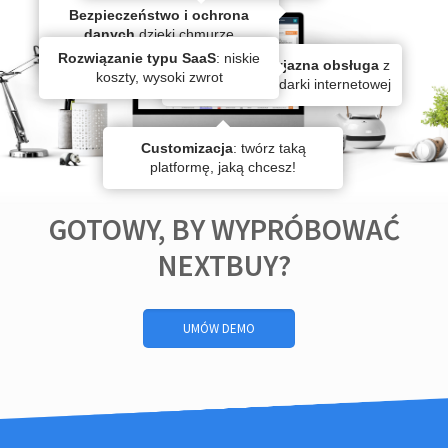
Bezpieczeństwo i ochrona
danych
dzięki chmurze
obliczeniowej Microsoft Azure
Rozwiązanie typu SaaS
: niskie
Intuicyjna i przyjazna obsługa
z
koszty, wysoki zwrot
poziomu przeglądarki internetowej
Customizacja
: twórz taką
platformę, jaką chcesz!
GOTOWY, BY WYPRÓBOWAĆ
NEXTBUY?
UMÓW DEMO