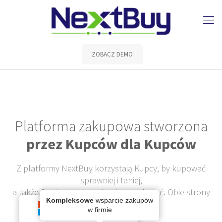
ZOBACZ DEMO
Platforma zakupowa stworzona
przez Kupców dla Kupców
Z platformy NextBuy korzystają Kupcy, by kupować
sprawniej i taniej,
a także Dostawcy – by więcej sprzedawać. Obie strony
Kompleksowe
wsparcie zakupów
zyskują. Jak to działa?.
w firmie